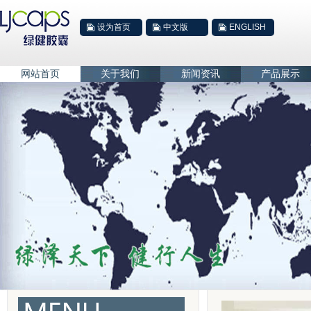
设为首页
中文版
ENGLISH
网站首页
关于我们
新闻资讯
产品展示