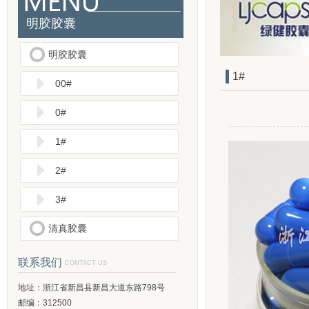
明胶胶囊
明胶胶囊
1#
00#
0#
1#
2#
3#
清真胶囊
联系我们
CONTACT US
地址：浙江省新昌县新昌大道东路798号
邮编：312500